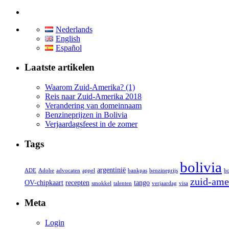
Nederlands
English
Español
Laatste artikelen
Waarom Zuid-Amerika? (1)
Reis naar Zuid-Amerika 2018
Verandering van domeinnaam
Benzineprijzen in Bolivia
Verjaardagsfeest in de zomer
Tags
bolivia
argentinië
ADE
Adobe
advocaten
appel
bankpas
benzineprijs
bo
zuid-ame
OV-chipkaart
recepten
tango
smokkel
talenten
verjaardag
visa
Meta
Login