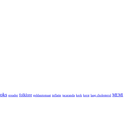
oks
folklore
MEMI
ereader
geldautomaat
inflatie
jacaranda
kerk
kerst
laag cholesterol