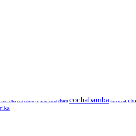
cochabamba
ebo
chaco
ugainvillea
café
cakejes
capaciteitstarief
dans
ebook
rika