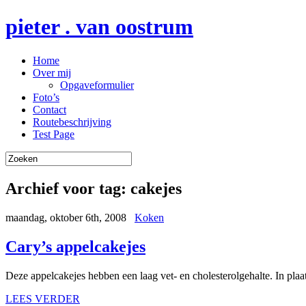
pieter . van oostrum
Home
Over mij
Opgaveformulier
Foto’s
Contact
Routebeschrijving
Test Page
Archief voor tag:
cakejes
maandag, oktober 6th, 2008
Koken
Cary’s appelcakejes
Deze appelcakejes hebben een laag vet- en cholesterolgehalte. In plaats
LEES VERDER