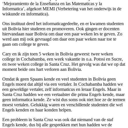
‘Mejoramiento de la Enseñanza en las Matematicas y la
Informatica’, afgekort MEMI (Verbetering van het onderwijs in de
wiskunde en informatica).
Ons instituut deed het informaticagedeelte, en er kwamen studenten
uit Bolivia hier studeren en promoveren. Ook gingen er docenten
hiervandaan naar Bolivia om daar een paar weken les te geven. Zo
werd aan mij ook gevraagd om daar een paar weken naar toe te
gaan om college te geven.
Cary en ik zijn toen 5 weken in Bolivia geweest: twee weken
college in Cochabamba, een week vakantie in o.a. Potosi en Sucre,
en twee weken college in Santa Cruz. Het gevolg was dat we op dat
moment beide ons hart verloren aan Bolivia.
Omdat ik geen Spaans kende en veel studenten in Bolivia geen
Engels moest dat altijd via een vertaler. In Cochabamba hadden we
een geweldige vertaler, zelf informaticus en leraar Engels. Maar in
Santa Cruz hadden we een vertaalster die prima Engels kende, maar
geen informatica kende. Ze wist dus soms ook niet hoe ze de termen
moest vertalen. Gelukkig waren en verschillende studenten die wel
Engels kenden en haar konden helpen.
Een probleem in Santa Cruz was ook dat niemand van de staf
Engels kende, dus bij alle gesprekken met hun hadden we de