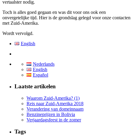
vertaalster nodig.
Toch is alles goed gegaan en was dit voor ons ook een
onvergetelijke tijd. Hier is de grondslag gelegd voor onze contacten
met Zuid-Amerika.
Wordt vervolgd.
English
Nederlands
English
Español
Laatste artikelen
Waarom Zuid-Amerika? (1)
Reis naar Zuid-Amerika 2018
Verandering van domeinnaam
Benzineprijzen in Bolivia
Verjaardagsfeest in de zomer
Tags