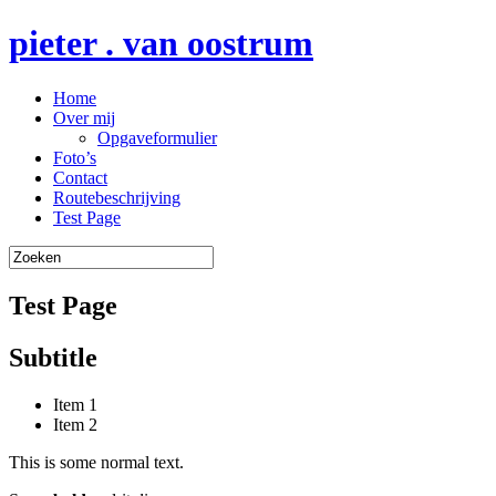
pieter . van oostrum
Home
Over mij
Opgaveformulier
Foto’s
Contact
Routebeschrijving
Test Page
Test Page
Subtitle
Item 1
Item 2
This is some normal text.