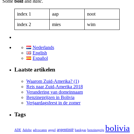
Some
bold
and
italic
.
index 1
aap
noot
index 2
mies
wim
Nederlands
English
Español
Laatste artikelen
Waarom Zuid-Amerika? (1)
Reis naar Zuid-Amerika 2018
Verandering van domeinnaam
Benzineprijzen in Bolivia
Verjaardagsfeest in de zomer
Tags
bolivia
argentinië
ADE
Adobe
advocaten
appel
bankpas
benzineprijs