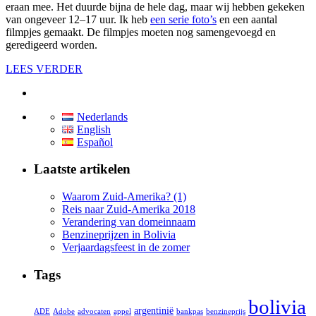
eraan mee. Het duurde bijna de hele dag, maar wij hebben gekeken
van ongeveer 12–17 uur. Ik heb
een serie foto’s
en een aantal
filmpjes gemaakt. De filmpjes moeten nog samengevoegd en
geredigeerd worden.
LEES VERDER
Nederlands
English
Español
Laatste artikelen
Waarom Zuid-Amerika? (1)
Reis naar Zuid-Amerika 2018
Verandering van domeinnaam
Benzineprijzen in Bolivia
Verjaardagsfeest in de zomer
Tags
bolivia
argentinië
ADE
Adobe
advocaten
appel
bankpas
benzineprijs