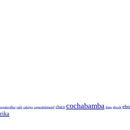
cochabamba
ebo
chaco
ugainvillea
café
cakejes
capaciteitstarief
dans
ebook
rika