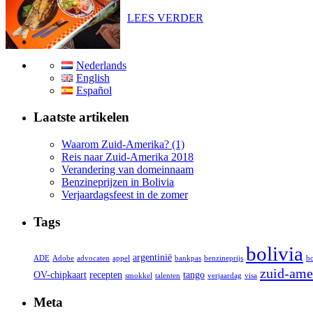
LEES VERDER
Nederlands
English
Español
Laatste artikelen
Waarom Zuid-Amerika? (1)
Reis naar Zuid-Amerika 2018
Verandering van domeinnaam
Benzineprijzen in Bolivia
Verjaardagsfeest in de zomer
Tags
bolivia
argentinië
ADE
Adobe
advocaten
appel
bankpas
benzineprijs
bo
zuid-ame
OV-chipkaart
recepten
tango
smokkel
talenten
verjaardag
visa
Meta