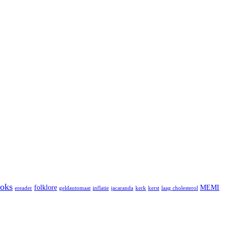
oks
folklore
MEMI
ereader
geldautomaat
inflatie
jacaranda
kerk
kerst
laag cholesterol