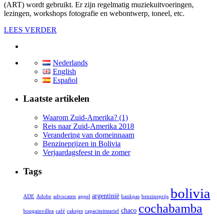
(ART) wordt gebruikt. Er zijn regelmatig muziekuitvoeringen,
lezingen, workshops fotografie en webontwerp, toneel, etc.
LEES VERDER
Nederlands
English
Español
Laatste artikelen
Waarom Zuid-Amerika? (1)
Reis naar Zuid-Amerika 2018
Verandering van domeinnaam
Benzineprijzen in Bolivia
Verjaardagsfeest in de zomer
Tags
bolivia
argentinië
ADE
Adobe
advocaten
appel
bankpas
benzineprijs
cochabamba
chaco
bougainvillea
café
cakejes
capaciteitstarief