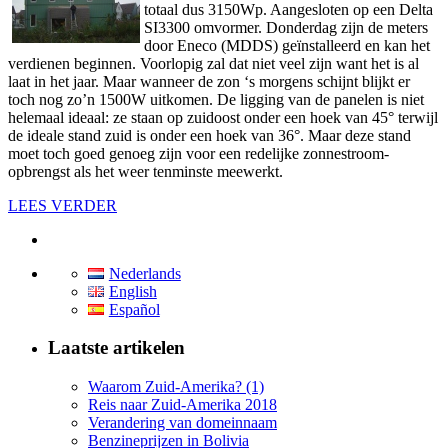
totaal dus 3150Wp. Aangesloten op een Delta
SI3300 omvormer. Donderdag zijn de meters
door Eneco (MDDS) geïnstalleerd en kan het
verdienen beginnen. Voorlopig zal dat niet veel zijn want het is al
laat in het jaar. Maar wanneer de zon ‘s morgens schijnt blijkt er
toch nog zo’n 1500W uitkomen. De ligging van de panelen is niet
helemaal ideaal: ze staan op zuidoost onder een hoek van 45° terwijl
de ideale stand zuid is onder een hoek van 36°. Maar deze stand
moet toch goed genoeg zijn voor een redelijke zonnestroom-
opbrengst als het weer tenminste meewerkt.
LEES VERDER
Nederlands
English
Español
Laatste artikelen
Waarom Zuid-Amerika? (1)
Reis naar Zuid-Amerika 2018
Verandering van domeinnaam
Benzineprijzen in Bolivia